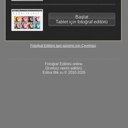
Başlat
Tablet için fotoğraf editörü
Fotoğraf Editörü tam sürümü için Çevrimiçi
Fotoğraf Editörü online.
Ücretsiz resim editörü.
Editor.0lik.ru © 2010-2026