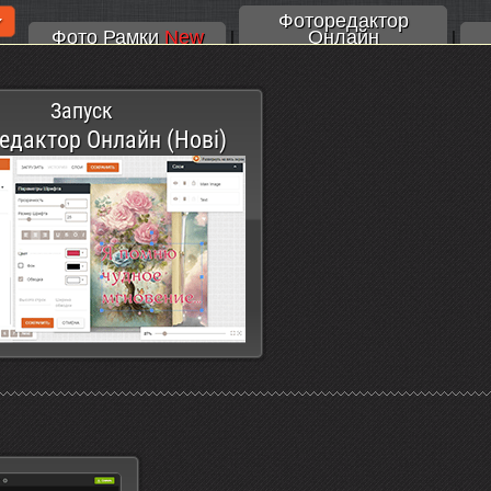
Фоторедактор
Фото Рамки
New
Онлайн
|
|
Запуск
едактор Онлайн (Нові)