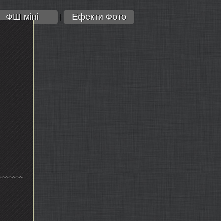
ФШ міні
Ефекти Фото
|