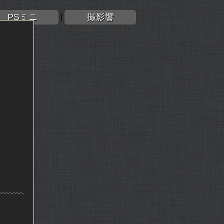
PSミニ
撮影響
|