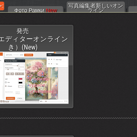
:
写真編集者新しいオン
Фото Рамки
New
ライン
|
|
発売
エディターオンライン
き）(New)