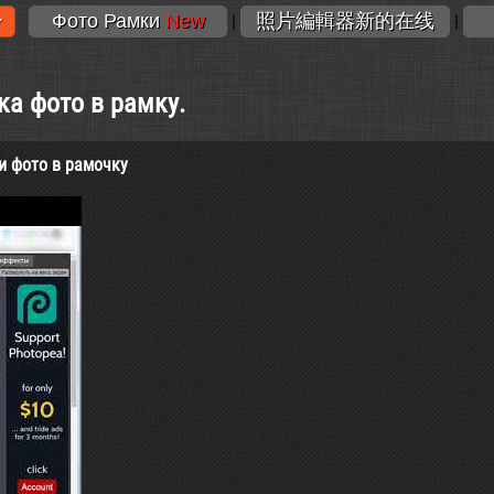
Фото Рамки
New
照片編輯器新的在线
|
|
вка фото в рамку.
и фото в рамочку