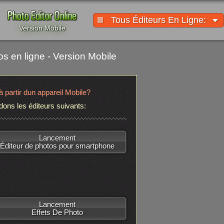
Tous Éditeurs En Ligne:
Version Mobile
os en ligne - Version Mobile
 partir dun appareil Mobile?
s les éditeurs suivants:
Lancement
Éditeur de photos pour smartphone
Lancement
Effets De Photo