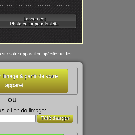
Lancement
Photo editor pour tablette
sur votre appareil ou spécifier un lien.
 limage à partir de votre
appareil
OU
z le lien de limage:
Télécharger