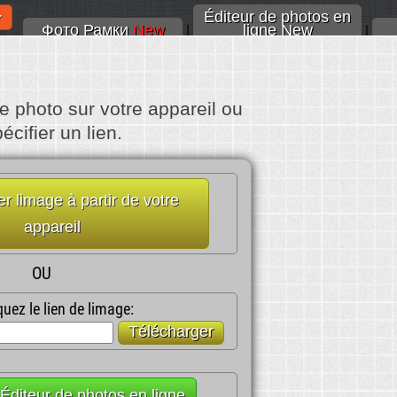
Éditeur de photos en
Фото Рамки
New
ligne New
|
|
e photo sur votre appareil ou
écifier un lien.
r limage à partir de votre
appareil
OU
quez le lien de limage:
Télécharger
Éditeur de photos en ligne