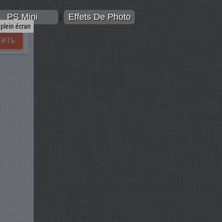
PS Mini
Effets De Photo
|
 plein écran