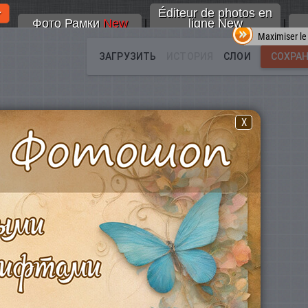
Éditeur de photos en
Фото Рамки
New
ligne New
|
|
Maximiser le
X