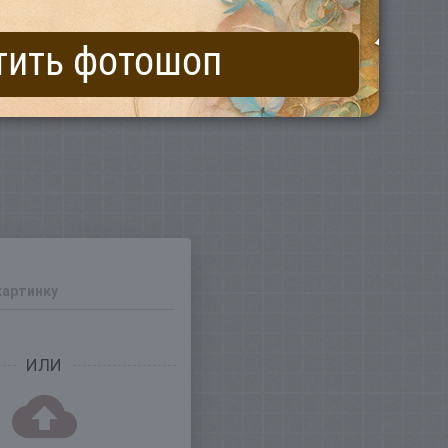
тить фотошоп