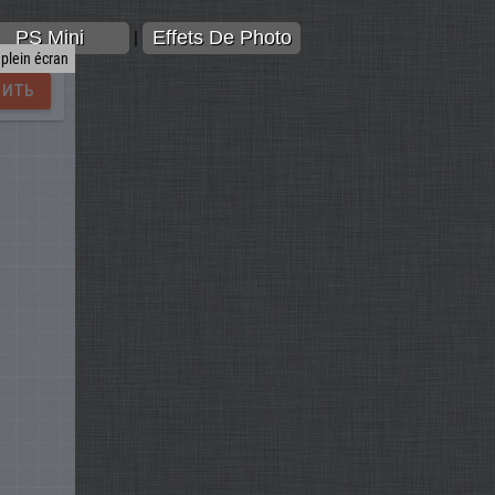
PS Mini
Effets De Photo
|
 plein écran