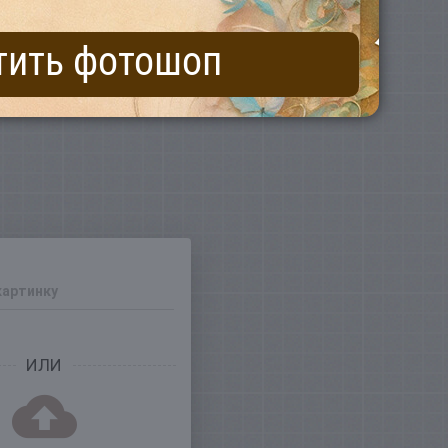
тить фотошоп