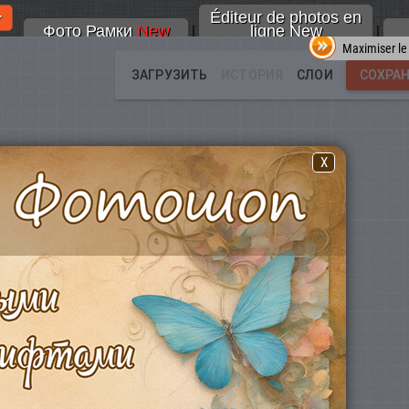
Éditeur de photos en
Фото Рамки
New
ligne New
|
|
Maximiser le
X