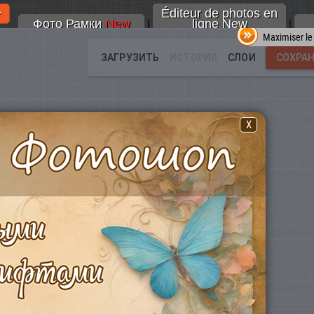
Éditeur de photos en
Фото Рамки
New
ligne New
|
|
Maximiser le
X