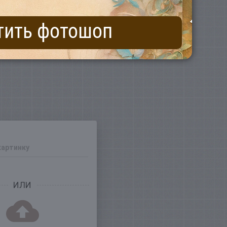
тить фотошоп