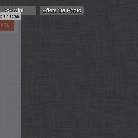
PS Mini
Effets De Photo
|
 plein écran