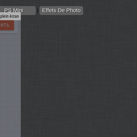
PS Mini
Effets De Photo
|
 plein écran