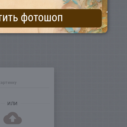
тить фотошоп