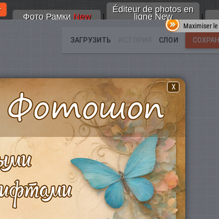
Éditeur de photos en
Фото Рамки
New
ligne New
|
|
Maximiser le
X