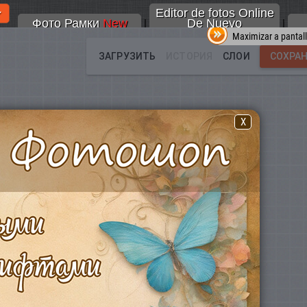
Editor de fotos Online
Фото Рамки
New
De Nuevo
|
|
Maximizar a pantal
X