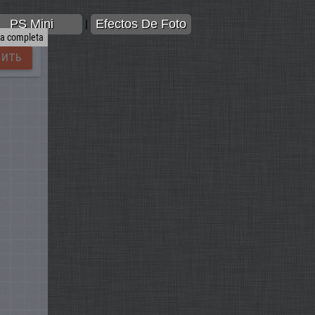
PS Mini
Efectos De Foto
|
la completa