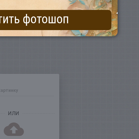
тить фотошоп