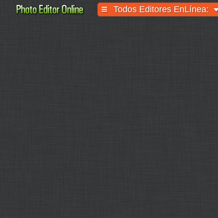
Todos Editores EnLínea: