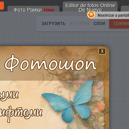
Editor de fotos Online
Фото Рамки
New
De Nuevo
|
|
Maximizar a pantal
X