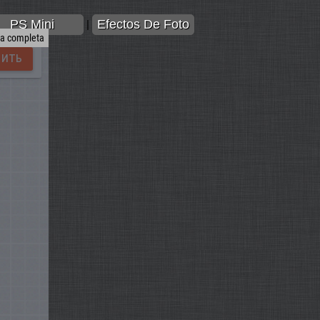
PS Mini
Efectos De Foto
|
la completa