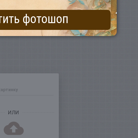
тить фотошоп