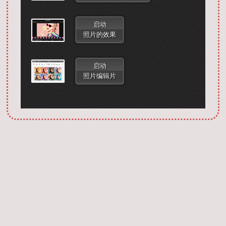
启动
照片的效果
启动
照片编辑片
Запустить фотошоп