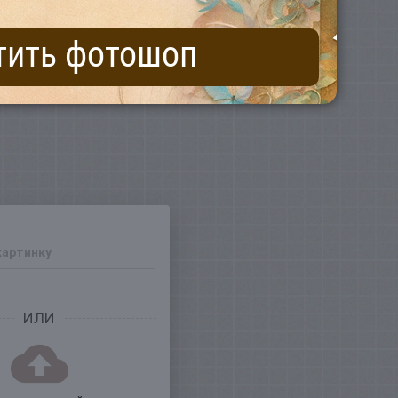
тить фотошоп