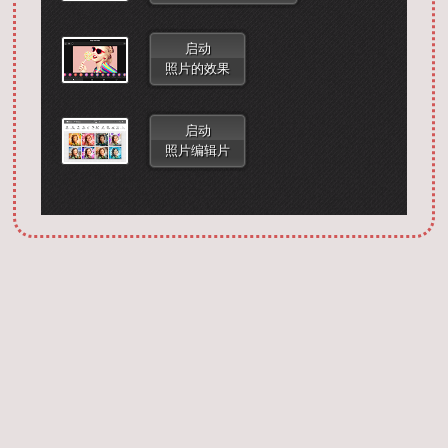
启动
照片的效果
启动
照片编辑片
Запустить фотошоп