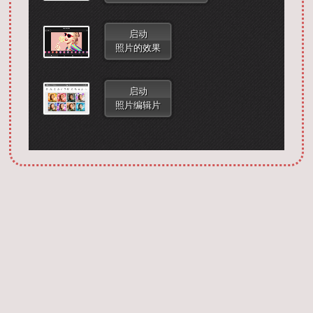
启动
照片的效果
启动
照片编辑片
Запустить фотошоп