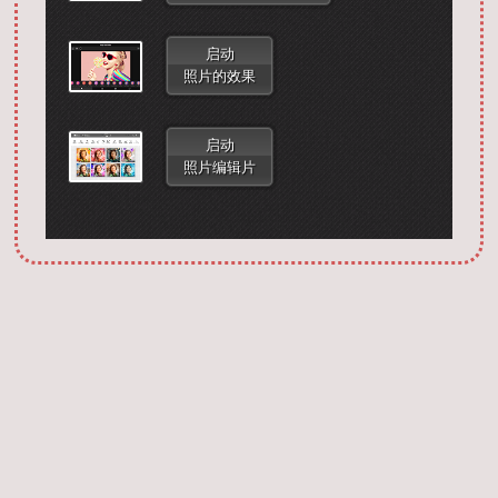
启动
照片的效果
启动
照片编辑片
Запустить фотошоп