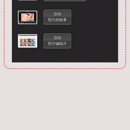
启动
照片的效果
启动
照片编辑片
Запустить фотошоп