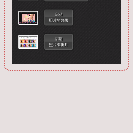
启动
照片的效果
启动
照片编辑片
Запустить фотошоп