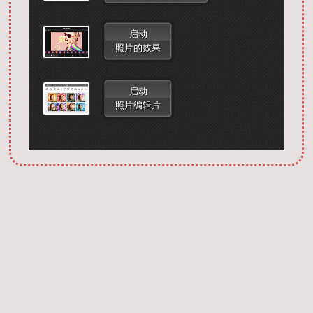
启动
照片的效果
启动
照片编辑片
Запустить фотошоп