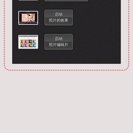
启动
照片的效果
启动
照片编辑片
Запустить фотошоп