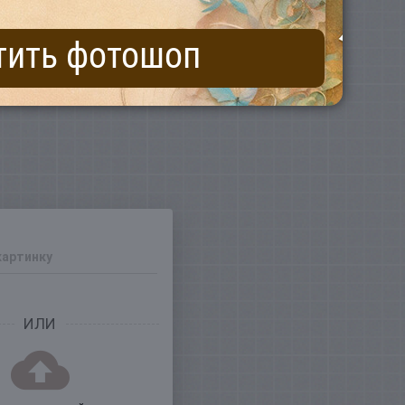
тить фотошоп