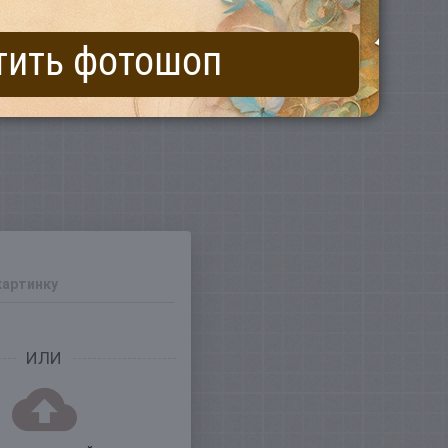
тить фотошоп