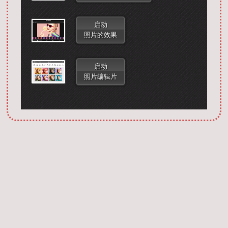
启动
照片的效果
启动
照片编辑片
Запустить фотошоп