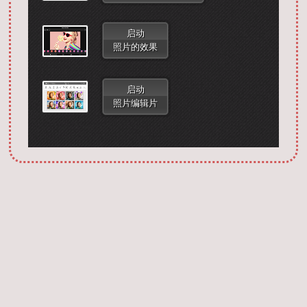
启动
照片的效果
启动
照片编辑片
Запустить фотошоп