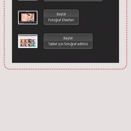
Başlat
Fotoğraf Efektleri
Başlat
Tablet için fotoğraf editörü
Запустить фотошоп