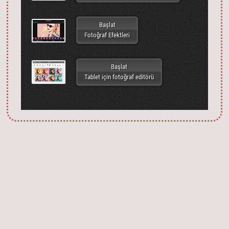
Başlat
Fotoğraf Efektleri
Başlat
Tablet için fotoğraf editörü
Запустить фотошоп