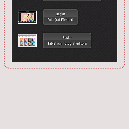
Başlat
Fotoğraf Efektleri
Başlat
Tablet için fotoğraf editörü
Запустить фотошоп