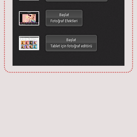
Başlat
Fotoğraf Efektleri
Başlat
Tablet için fotoğraf editörü
Запустить фотошоп