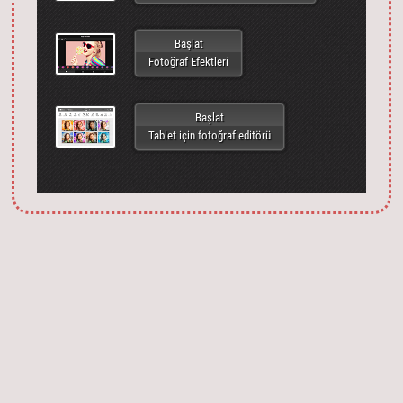
Başlat
Fotoğraf Efektleri
Başlat
Tablet için fotoğraf editörü
Запустить фотошоп