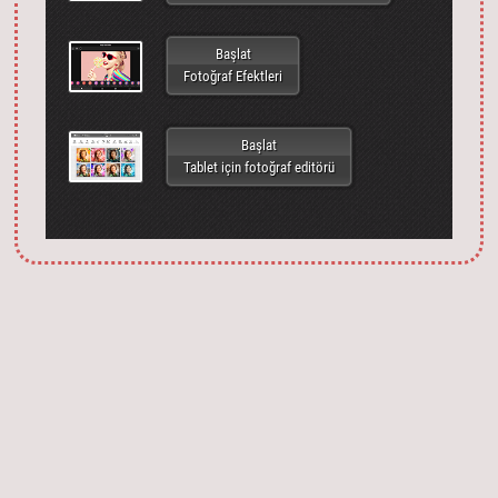
Başlat
Fotoğraf Efektleri
Başlat
Tablet için fotoğraf editörü
Запустить фотошоп