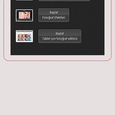
Başlat
Fotoğraf Efektleri
Başlat
Tablet için fotoğraf editörü
Запустить фотошоп