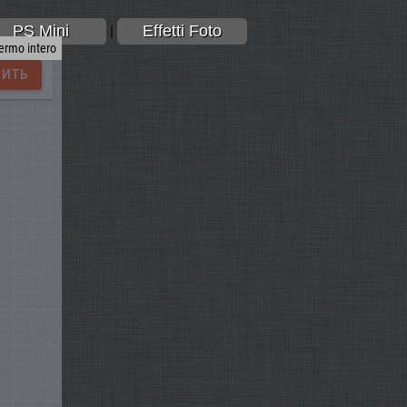
PS Mini
Effetti Foto
|
hermo intero