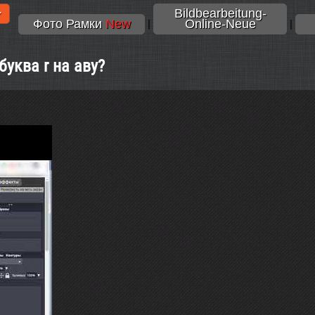
Bildbearbeitung-
Фото Рамки
New
Online-Neue
|
|
буква r на аву?