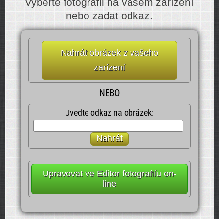
Vyberte fotografii na vašem zarízení
nebo zadat odkaz.
Nahrát obrázek z vašeho
zarízení
NEBO
Uvedte odkaz na obrázek:
Nahrát
Upravovat ve Editor fotografiíu on-
line