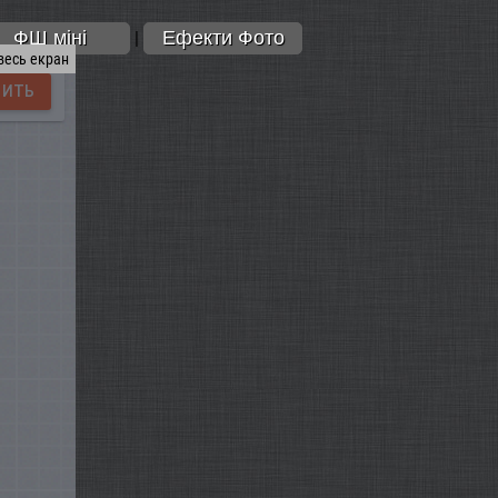
ФШ міні
Ефекти Фото
|
весь екран