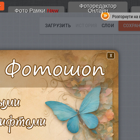
Фоторедактор
Фото Рамки
New
Онлайн
|
|
Розгорнути на 
X