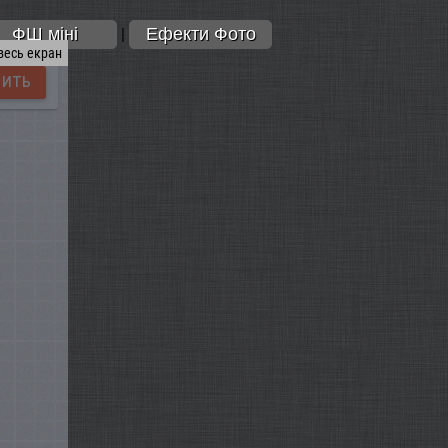
ФШ міні
Ефекти Фото
|
весь екран