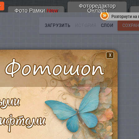
Фоторедактор
Фото Рамки
New
Онлайн
|
|
Розгорнути на 
X