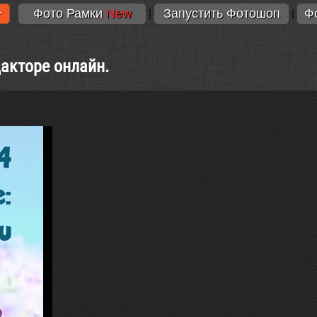
Фото Рамки
New
Запустить Фотошоп
Ф
|
|
дакторе онлайн.