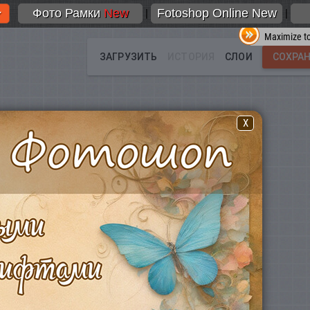
Фото Рамки
New
Fotoshop Online New
|
|
Maximize to
X