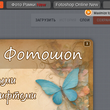
Фото Рамки
New
Fotoshop Online New
|
|
Maximize to
X