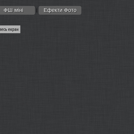
ФШ міні
Ефекти Фото
|
весь екран