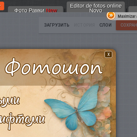
Editor de fotos online
Фото Рамки
New
Novo
|
|
Maximizar a
X