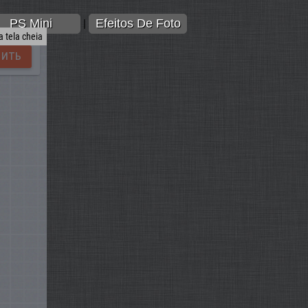
PS Mini
Efeitos De Foto
|
 tela cheia