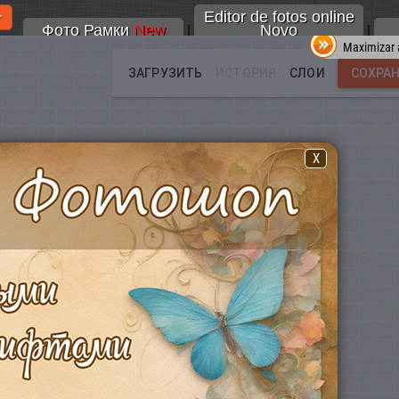
Editor de fotos online
Фото Рамки
New
Novo
|
|
Maximizar a
X