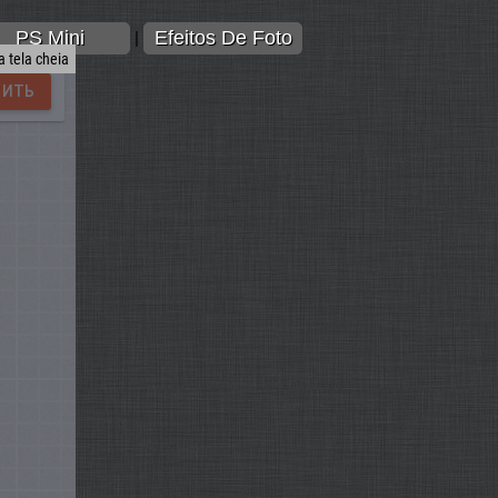
PS Mini
Efeitos De Foto
|
 tela cheia