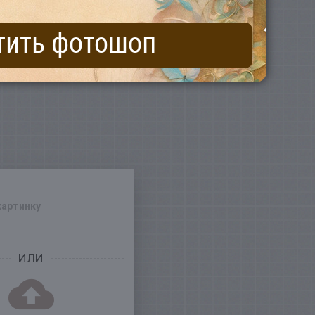
тить фотошоп