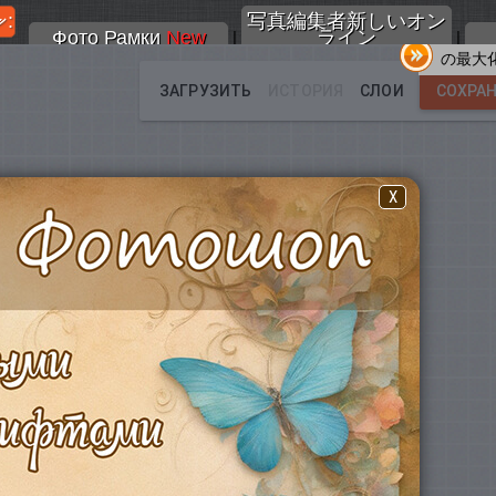
:
写真編集者新しいオン
Фото Рамки
New
ライン
|
|
の最大
X