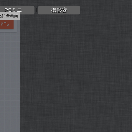
PSミニ
撮影響
|
化に全画面