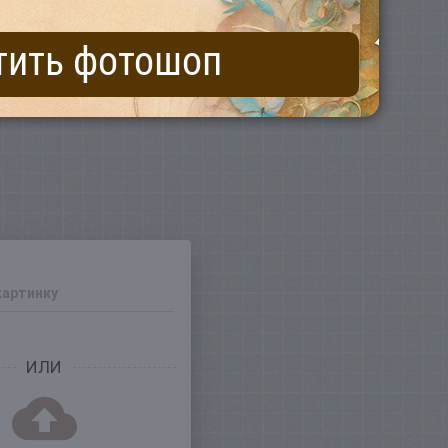
тить фотошоп