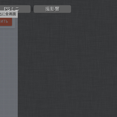
PSミニ
撮影響
|
化に全画面