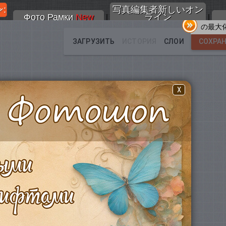
:
写真編集者新しいオン
Фото Рамки
New
ライン
|
|
の最大
X