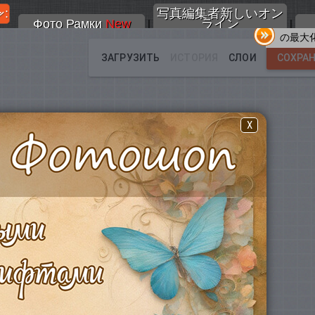
:
写真編集者新しいオン
Фото Рамки
New
ライン
|
|
の最大
X