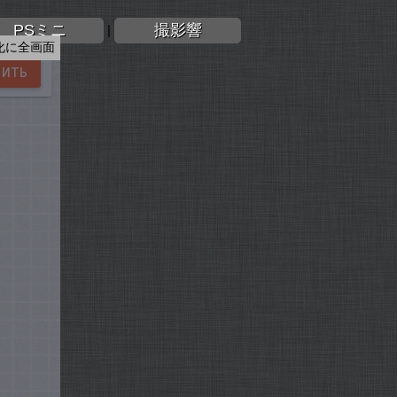
PSミニ
撮影響
|
化に全画面