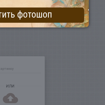
тить фотошоп