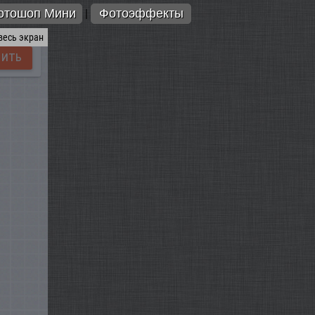
отошоп Мини
Фотоэффекты
|
весь экран