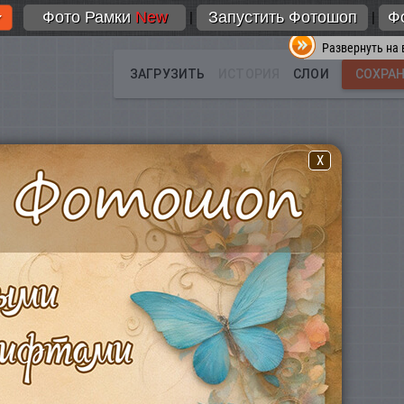
Фото Рамки
New
Запустить Фотошоп
Ф
|
|
Развернуть на 
X