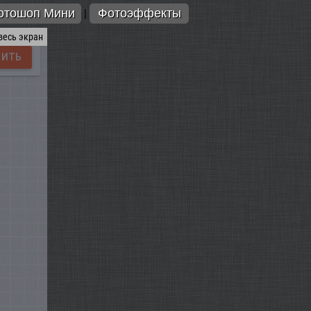
отошоп Мини
Фотоэффекты
|
весь экран