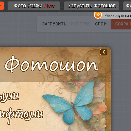
Фото Рамки
New
Запустить Фотошоп
Ф
|
|
Развернуть на 
X