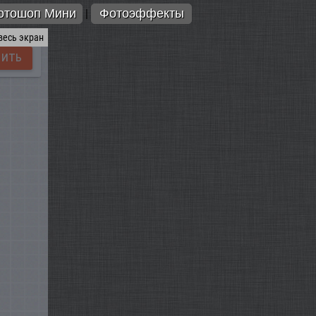
отошоп Мини
Фотоэффекты
|
весь экран