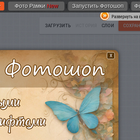
Фото Рамки
New
Запустить Фотошоп
Ф
|
|
Развернуть на 
X